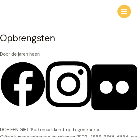
Ga
naar
Main
de
inhoud
Men
Opbrengsten
Door de jaren heen.
DOE EEN GIFT ‘Kortemark komt op tegen kanker’.