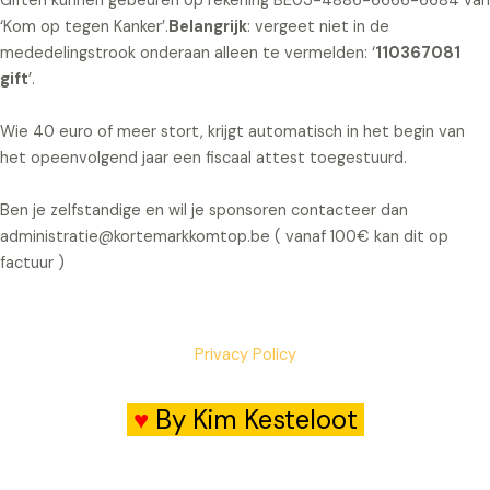
Giften kunnen gebeuren op rekening BE03-4886-6666-6684 van
‘Kom op tegen Kanker’.
Belangrijk
: vergeet niet in de
mededelingstrook onderaan alleen te vermelden: ‘
110367081
gift
’.
Wie 40 euro of meer stort, krijgt automatisch in het begin van
het opeenvolgend jaar een fiscaal attest toegestuurd.
Ben je zelfstandige en wil je sponsoren contacteer dan
administratie@kortemarkkomtop.be ( vanaf 100€ kan dit op
factuur )
Privacy Policy
♥
By Kim Kesteloot